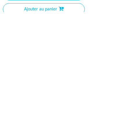
Ajouter au panier
Modèle:
BB901
Marque de produit:
FUTURE
Description du produit